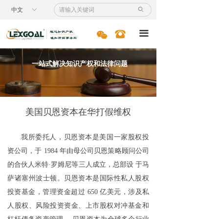
首页
中文
ꀅ
ꄙ
服务领域
너
뀰
끀
专利
一站式解决知识产权和法律问题
商标
国际业务
美国贝恩资本在华打假维权
诉讼服务
我所委托人，贝恩资本是美国一家股权投
案例节选
资公司，于 1984 年由母公司贝恩策略顾问公司
新闻资讯
的合伙人米特·罗姆尼等三人成立，总部设 于马
萨诸塞州波士顿。贝恩资本是国际性私人股权
专业人员
投资基金，管理资金超过 650 亿美元，涉及私
人股权、风险投资资金、上市股权对冲基金和
人才招聘