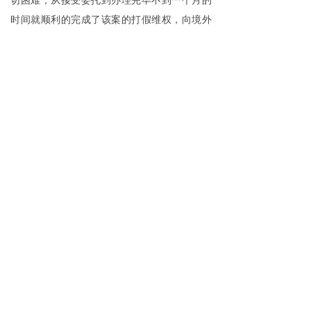
切困难，从接受委托到办理完毕不到一个月的
时间就顺利的完成了该案的打假维权，向境外
客户展现了中国律师高效、专业的国际律师风
范。
上一篇：
无
ꂃ
下一篇：
无
ꁹ
0
分享到：