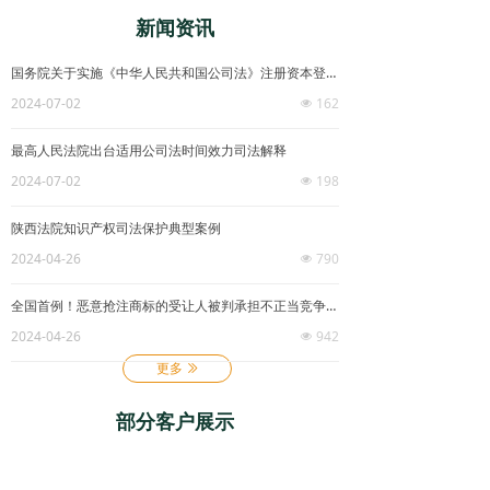
新闻资讯
国务院关于实施《中华人民共和国公司法》注册资本登记管理制度的规定
2024-07-02
162
넶
最高人民法院出台适用公司法时间效力司法解释
亚洲
2024-07-02
198
넶
陕西法院知识产权司法保护典型案例
2024-04-26
790
넶
全国首例！恶意抢注商标的受让人被判承担不正当竞争民事责任
2024-04-26
942
넶
更多
ꅀ
部分客户展示