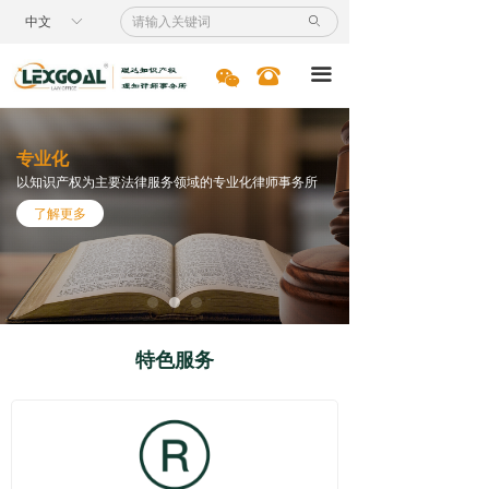
首页
中文
ꀅ
ꄙ
服务领域
너
뀰
끀
专利
专业化
商标
以知识产权为主要法律服务领域的专业化律师事务所
了解更多
国际业务
诉讼服务
案例节选
特色服务
新闻资讯
专业人员
人才招聘